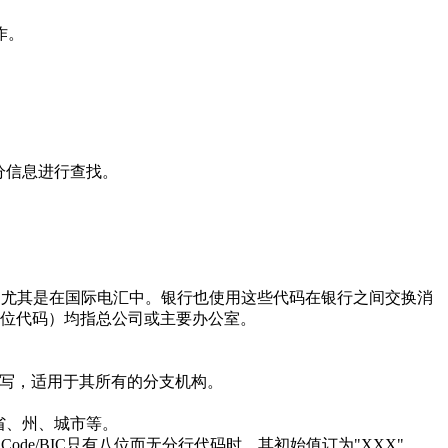
作。
分信息进行查找。
使用，尤其是在国际电汇中。银行也使用这些代码在银行之间交换消
的11位代码）均指总公司或主要办公室。
写，适用于其所有的分支机构。
省、州、城市等。
de/BIC只有八位而无分行代码时，其初始值订为"XXX"。