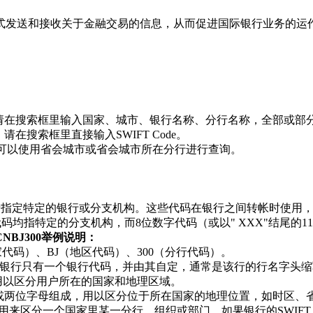
方式发送和接收关于金融交易的信息，从而促进国际银行业务的运
收款，请在搜索框里输入国家、城市、银行名称、分行名称，全部或部
请在搜索框里直接输入SWIFT Code。
de，可以使用省会城市或省会城市所在分行进行查询。
格式，用于指定特定的银行或分支机构。这些代码在银行之间转帐时
位数字代码均指特定的分支机构，而8位数字代码（或以" XXX"结尾
HCNBJ300举例说明：
国家代码）、BJ（地区代码）、300（分行代码）。
银行只有一个银行代码，并由其自定，通常是该行的行名字头缩
用以区分用户所在的国家和地理区域。
字或两位字母组成，用以区分位于所在国家的地理位置，如时区、
来区分一个国家里某一分行、组织或部门。如果银行的SWIFT Co