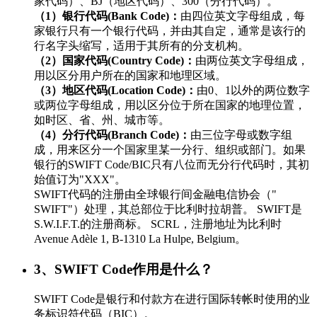
家代码）、BJ（地区代码）、300（分行代码）。
（1）银行代码(Bank Code)：
由四位英文字母组成，每
家银行只有一个银行代码，并由其自定，通常是该行的
行名字头缩写，适用于其所有的分支机构。
（2）国家代码(Country Code)：
由两位英文字母组成，
用以区分用户所在的国家和地理区域。
（3）地区代码(Location Code)：
由0、1以外的两位数字
或两位字母组成，用以区分位于所在国家的地理位置，
如时区、省、州、城市等。
（4）分行代码(Branch Code)：
由三位字母或数字组
成，用来区分一个国家里某一分行、组织或部门。如果
银行的SWIFT Code/BIC只有八位而无分行代码时，其初
始值订为"XXX"。
SWIFT代码的注册由全球银行间金融电信协会（"
SWIFT"）处理，其总部位于比利时拉胡普。 SWIFT是
S.W.I.F.T.的注册商标。 SCRL，注册地址为比利时
Avenue Adèle 1, B-1310 La Hulpe, Belgium。
3、SWIFT Code作用是什么？
SWIFT Code是银行和付款方在进行国际转帐时使用的业
务标识符代码（BIC）。