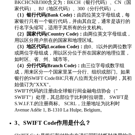
BKCHCNBJ300含义为：BKCH（银行代码）、CN（国
家代码）、BJ（地区代码）、300（分行代码）。
（1）银行代码(Bank Code)：
由四位英文字母组成，每
家银行只有一个银行代码，并由其自定，通常是该行的
行名字头缩写，适用于其所有的分支机构。
（2）国家代码(Country Code)：
由两位英文字母组成，
用以区分用户所在的国家和地理区域。
（3）地区代码(Location Code)：
由0、1以外的两位数字
或两位字母组成，用以区分位于所在国家的地理位置，
如时区、省、州、城市等。
（4）分行代码(Branch Code)：
由三位字母或数字组
成，用来区分一个国家里某一分行、组织或部门。如果
银行的SWIFT Code/BIC只有八位而无分行代码时，其初
始值订为"XXX"。
SWIFT代码的注册由全球银行间金融电信协会（"
SWIFT"）处理，其总部位于比利时拉胡普。 SWIFT是
S.W.I.F.T.的注册商标。 SCRL，注册地址为比利时
Avenue Adèle 1, B-1310 La Hulpe, Belgium。
3、SWIFT Code作用是什么？