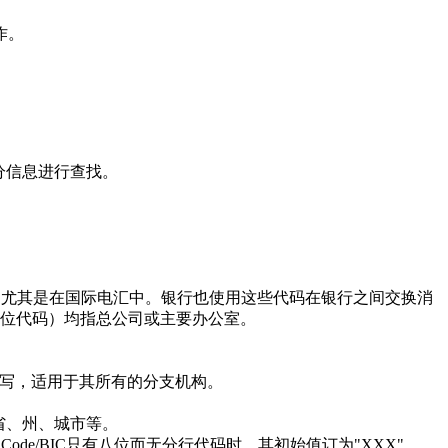
作。
分信息进行查找。
使用，尤其是在国际电汇中。银行也使用这些代码在银行之间交换消
的11位代码）均指总公司或主要办公室。
写，适用于其所有的分支机构。
省、州、城市等。
de/BIC只有八位而无分行代码时，其初始值订为"XXX"。