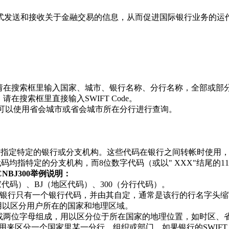
方式发送和接收关于金融交易的信息，从而促进国际银行业务的运
收款，请在搜索框里输入国家、城市、银行名称、分行名称，全部或部
请在搜索框里直接输入SWIFT Code。
de，可以使用省会城市或省会城市所在分行进行查询。
格式，用于指定特定的银行或分支机构。这些代码在银行之间转帐时
位数字代码均指特定的分支机构，而8位数字代码（或以" XXX"结尾
HCNBJ300举例说明：
国家代码）、BJ（地区代码）、300（分行代码）。
银行只有一个银行代码，并由其自定，通常是该行的行名字头缩
用以区分用户所在的国家和地理区域。
字或两位字母组成，用以区分位于所在国家的地理位置，如时区、
来区分一个国家里某一分行、组织或部门。如果银行的SWIFT Co