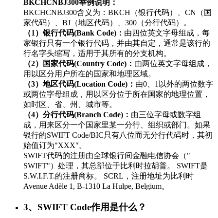
BKCHCNBJ300举例说明：
BKCHCNBJ300含义为：BKCH（银行代码）、CN（国
家代码）、BJ（地区代码）、300（分行代码）。
（1）银行代码(Bank Code)：
由四位英文字母组成，每
家银行只有一个银行代码，并由其自定，通常是该行的
行名字头缩写，适用于其所有的分支机构。
（2）国家代码(Country Code)：
由两位英文字母组成，
用以区分用户所在的国家和地理区域。
（3）地区代码(Location Code)：
由0、1以外的两位数字
或两位字母组成，用以区分位于所在国家的地理位置，
如时区、省、州、城市等。
（4）分行代码(Branch Code)：
由三位字母或数字组
成，用来区分一个国家里某一分行、组织或部门。如果
银行的SWIFT Code/BIC只有八位而无分行代码时，其初
始值订为"XXX"。
SWIFT代码的注册由全球银行间金融电信协会（"
SWIFT"）处理，其总部位于比利时拉胡普。 SWIFT是
S.W.I.F.T.的注册商标。 SCRL，注册地址为比利时
Avenue Adèle 1, B-1310 La Hulpe, Belgium。
3、SWIFT Code作用是什么？