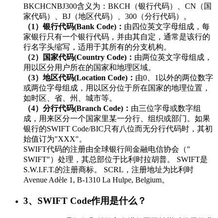
BKCHCNBJ300含义为：BKCH（银行代码）、CN（国
家代码）、BJ（地区代码）、300（分行代码）。
（1）银行代码(Bank Code)：
由四位英文字母组成，每
家银行只有一个银行代码，并由其自定，通常是该行的
行名字头缩写，适用于其所有的分支机构。
（2）国家代码(Country Code)：
由两位英文字母组成，
用以区分用户所在的国家和地理区域。
（3）地区代码(Location Code)：
由0、1以外的两位数字
或两位字母组成，用以区分位于所在国家的地理位置，
如时区、省、州、城市等。
（4）分行代码(Branch Code)：
由三位字母或数字组
成，用来区分一个国家里某一分行、组织或部门。如果
银行的SWIFT Code/BIC只有八位而无分行代码时，其初
始值订为"XXX"。
SWIFT代码的注册由全球银行间金融电信协会（"
SWIFT"）处理，其总部位于比利时拉胡普。 SWIFT是
S.W.I.F.T.的注册商标。 SCRL，注册地址为比利时
Avenue Adèle 1, B-1310 La Hulpe, Belgium。
3、SWIFT Code作用是什么？