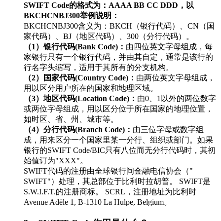
SWIFT Code的格式为：AAAA BB CC DDD，以
BKCHCNBJ300举例说明：
BKCHCNBJ300含义为：BKCH（银行代码）、CN（国
家代码）、BJ（地区代码）、300（分行代码）。
（1）银行代码(Bank Code)：
由四位英文字母组成，每
家银行只有一个银行代码，并由其自定，通常是该行的
行名字头缩写，适用于其所有的分支机构。
（2）国家代码(Country Code)：
由两位英文字母组成，
用以区分用户所在的国家和地理区域。
（3）地区代码(Location Code)：
由0、1以外的两位数字
或两位字母组成，用以区分位于所在国家的地理位置，
如时区、省、州、城市等。
（4）分行代码(Branch Code)：
由三位字母或数字组
成，用来区分一个国家里某一分行、组织或部门。如果
银行的SWIFT Code/BIC只有八位而无分行代码时，其初
始值订为"XXX"。
SWIFT代码的注册由全球银行间金融电信协会（"
SWIFT"）处理，其总部位于比利时拉胡普。 SWIFT是
S.W.I.F.T.的注册商标。 SCRL，注册地址为比利时
Avenue Adèle 1, B-1310 La Hulpe, Belgium。