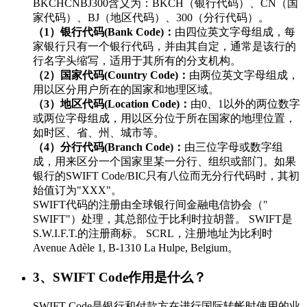
BKCHCNBJ300含义为：BKCH（银行代码）、CN（国
家代码）、BJ（地区代码）、300（分行代码）。
（1）银行代码(Bank Code)：
由四位英文字母组成，每
家银行只有一个银行代码，并由其自定，通常是该行的
行名字头缩写，适用于其所有的分支机构。
（2）国家代码(Country Code)：
由两位英文字母组成，
用以区分用户所在的国家和地理区域。
（3）地区代码(Location Code)：
由0、1以外的两位数字
或两位字母组成，用以区分位于所在国家的地理位置，
如时区、省、州、城市等。
（4）分行代码(Branch Code)：
由三位字母或数字组
成，用来区分一个国家里某一分行、组织或部门。如果
银行的SWIFT Code/BIC只有八位而无分行代码时，其初
始值订为"XXX"。
SWIFT代码的注册由全球银行间金融电信协会（"
SWIFT"）处理，其总部位于比利时拉胡普。 SWIFT是
S.W.I.F.T.的注册商标。 SCRL，注册地址为比利时
Avenue Adèle 1, B-1310 La Hulpe, Belgium。
3、SWIFT Code作用是什么？
SWIFT Code是银行和付款方在进行国际转帐时使用的业