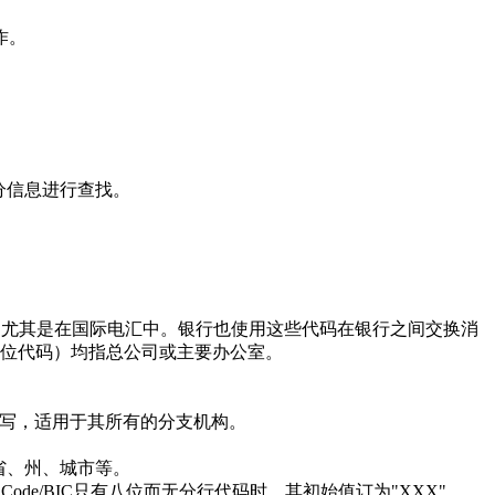
作。
分信息进行查找。
使用，尤其是在国际电汇中。银行也使用这些代码在银行之间交换消
的11位代码）均指总公司或主要办公室。
写，适用于其所有的分支机构。
省、州、城市等。
de/BIC只有八位而无分行代码时，其初始值订为"XXX"。