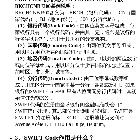
BKCHCNBJ300举例说明：
BKCHCNBJ300含义为：BKCH（银行代码）、CN（国
家代码）、BJ（地区代码）、300（分行代码）。
（1）银行代码(Bank Code)：
由四位英文字母组成，每
家银行只有一个银行代码，并由其自定，通常是该行的
行名字头缩写，适用于其所有的分支机构。
（2）国家代码(Country Code)：
由两位英文字母组成，
用以区分用户所在的国家和地理区域。
（3）地区代码(Location Code)：
由0、1以外的两位数字
或两位字母组成，用以区分位于所在国家的地理位置，
如时区、省、州、城市等。
（4）分行代码(Branch Code)：
由三位字母或数字组
成，用来区分一个国家里某一分行、组织或部门。如果
银行的SWIFT Code/BIC只有八位而无分行代码时，其初
始值订为"XXX"。
SWIFT代码的注册由全球银行间金融电信协会（"
SWIFT"）处理，其总部位于比利时拉胡普。 SWIFT是
S.W.I.F.T.的注册商标。 SCRL，注册地址为比利时
Avenue Adèle 1, B-1310 La Hulpe, Belgium。
3、SWIFT Code作用是什么？