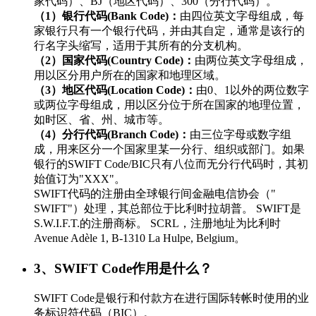
家代码）、BJ（地区代码）、300（分行代码）。
（1）银行代码(Bank Code)：
由四位英文字母组成，每
家银行只有一个银行代码，并由其自定，通常是该行的
行名字头缩写，适用于其所有的分支机构。
（2）国家代码(Country Code)：
由两位英文字母组成，
用以区分用户所在的国家和地理区域。
（3）地区代码(Location Code)：
由0、1以外的两位数字
或两位字母组成，用以区分位于所在国家的地理位置，
如时区、省、州、城市等。
（4）分行代码(Branch Code)：
由三位字母或数字组
成，用来区分一个国家里某一分行、组织或部门。如果
银行的SWIFT Code/BIC只有八位而无分行代码时，其初
始值订为"XXX"。
SWIFT代码的注册由全球银行间金融电信协会（"
SWIFT"）处理，其总部位于比利时拉胡普。 SWIFT是
S.W.I.F.T.的注册商标。 SCRL，注册地址为比利时
Avenue Adèle 1, B-1310 La Hulpe, Belgium。
3、SWIFT Code作用是什么？
SWIFT Code是银行和付款方在进行国际转帐时使用的业
务标识符代码（BIC）。