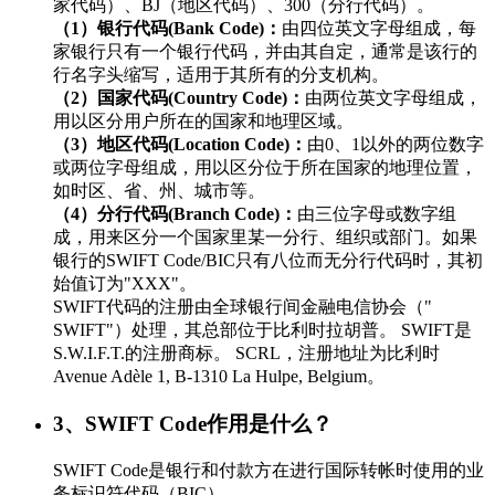
家代码）、BJ（地区代码）、300（分行代码）。
（1）银行代码(Bank Code)：
由四位英文字母组成，每
家银行只有一个银行代码，并由其自定，通常是该行的
行名字头缩写，适用于其所有的分支机构。
（2）国家代码(Country Code)：
由两位英文字母组成，
用以区分用户所在的国家和地理区域。
（3）地区代码(Location Code)：
由0、1以外的两位数字
或两位字母组成，用以区分位于所在国家的地理位置，
如时区、省、州、城市等。
（4）分行代码(Branch Code)：
由三位字母或数字组
成，用来区分一个国家里某一分行、组织或部门。如果
银行的SWIFT Code/BIC只有八位而无分行代码时，其初
始值订为"XXX"。
SWIFT代码的注册由全球银行间金融电信协会（"
SWIFT"）处理，其总部位于比利时拉胡普。 SWIFT是
S.W.I.F.T.的注册商标。 SCRL，注册地址为比利时
Avenue Adèle 1, B-1310 La Hulpe, Belgium。
3、SWIFT Code作用是什么？
SWIFT Code是银行和付款方在进行国际转帐时使用的业
务标识符代码（BIC）。