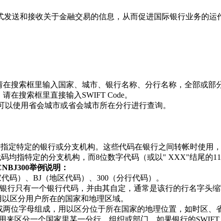
方式发送和接收关于金融交易的信息，从而促进国际银行业务的运
收款，请在搜索框里输入国家、城市、银行名称、分行名称，全部或部
请在搜索框里直接输入SWIFT Code。
de，可以使用省会城市或省会城市所在分行进行查询。
格式，用于指定特定的银行或分支机构。这些代码在银行之间转帐时
位数字代码均指特定的分支机构，而8位数字代码（或以" XXX"结尾
HCNBJ300举例说明：
国家代码）、BJ（地区代码）、300（分行代码）。
银行只有一个银行代码，并由其自定，通常是该行的行名字头缩
用以区分用户所在的国家和地理区域。
字或两位字母组成，用以区分位于所在国家的地理位置，如时区、
来区分一个国家里某一分行、组织或部门。如果银行的SWIFT Co