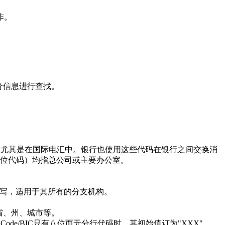
作。
分信息进行查找。
使用，尤其是在国际电汇中。银行也使用这些代码在银行之间交换消
的11位代码）均指总公司或主要办公室。
写，适用于其所有的分支机构。
省、州、城市等。
de/BIC只有八位而无分行代码时，其初始值订为"XXX"。