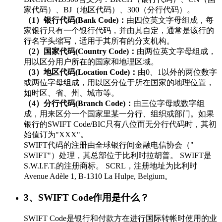
家代码）、BJ（地区代码）、300（分行代码）。
（1）银行代码(Bank Code)：
由四位英文字母组成，每
家银行只有一个银行代码，并由其自定，通常是该行的
行名字头缩写，适用于其所有的分支机构。
（2）国家代码(Country Code)：
由两位英文字母组成，
用以区分用户所在的国家和地理区域。
（3）地区代码(Location Code)：
由0、1以外的两位数字
或两位字母组成，用以区分位于所在国家的地理位置，
如时区、省、州、城市等。
（4）分行代码(Branch Code)：
由三位字母或数字组
成，用来区分一个国家里某一分行、组织或部门。如果
银行的SWIFT Code/BIC只有八位而无分行代码时，其初
始值订为"XXX"。
SWIFT代码的注册由全球银行间金融电信协会（"
SWIFT"）处理，其总部位于比利时拉胡普。 SWIFT是
S.W.I.F.T.的注册商标。 SCRL，注册地址为比利时
Avenue Adèle 1, B-1310 La Hulpe, Belgium。
3、SWIFT Code作用是什么？
SWIFT Code是银行和付款方在进行国际转帐时使用的业