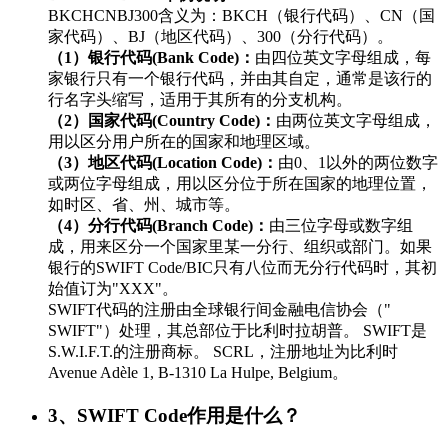
BKCHCNBJ300含义为：BKCH（银行代码）、CN（国
家代码）、BJ（地区代码）、300（分行代码）。
（1）银行代码(Bank Code)：
由四位英文字母组成，每
家银行只有一个银行代码，并由其自定，通常是该行的
行名字头缩写，适用于其所有的分支机构。
（2）国家代码(Country Code)：
由两位英文字母组成，
用以区分用户所在的国家和地理区域。
（3）地区代码(Location Code)：
由0、1以外的两位数字
或两位字母组成，用以区分位于所在国家的地理位置，
如时区、省、州、城市等。
（4）分行代码(Branch Code)：
由三位字母或数字组
成，用来区分一个国家里某一分行、组织或部门。如果
银行的SWIFT Code/BIC只有八位而无分行代码时，其初
始值订为"XXX"。
SWIFT代码的注册由全球银行间金融电信协会（"
SWIFT"）处理，其总部位于比利时拉胡普。 SWIFT是
S.W.I.F.T.的注册商标。 SCRL，注册地址为比利时
Avenue Adèle 1, B-1310 La Hulpe, Belgium。
3、SWIFT Code作用是什么？