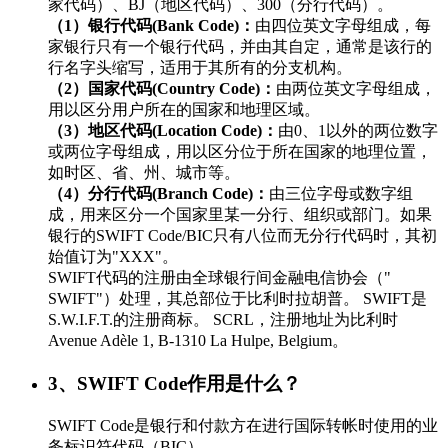
家代码）、BJ（地区代码）、300（分行代码）。
（1）银行代码(Bank Code)：
由四位英文字母组成，每
家银行只有一个银行代码，并由其自定，通常是该行的
行名字头缩写，适用于其所有的分支机构。
（2）国家代码(Country Code)：
由两位英文字母组成，
用以区分用户所在的国家和地理区域。
（3）地区代码(Location Code)：
由0、1以外的两位数字
或两位字母组成，用以区分位于所在国家的地理位置，
如时区、省、州、城市等。
（4）分行代码(Branch Code)：
由三位字母或数字组
成，用来区分一个国家里某一分行、组织或部门。如果
银行的SWIFT Code/BIC只有八位而无分行代码时，其初
始值订为"XXX"。
SWIFT代码的注册由全球银行间金融电信协会（"
SWIFT"）处理，其总部位于比利时拉胡普。 SWIFT是
S.W.I.F.T.的注册商标。 SCRL，注册地址为比利时
Avenue Adèle 1, B-1310 La Hulpe, Belgium。
3、SWIFT Code作用是什么？
SWIFT Code是银行和付款方在进行国际转帐时使用的业
务标识符代码（BIC）。