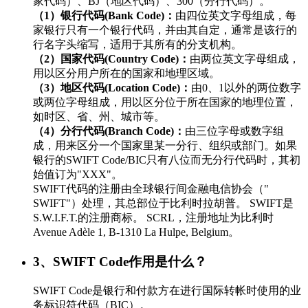
家代码）、BJ（地区代码）、300（分行代码）。
（1）银行代码(Bank Code)：
由四位英文字母组成，每
家银行只有一个银行代码，并由其自定，通常是该行的
行名字头缩写，适用于其所有的分支机构。
（2）国家代码(Country Code)：
由两位英文字母组成，
用以区分用户所在的国家和地理区域。
（3）地区代码(Location Code)：
由0、1以外的两位数字
或两位字母组成，用以区分位于所在国家的地理位置，
如时区、省、州、城市等。
（4）分行代码(Branch Code)：
由三位字母或数字组
成，用来区分一个国家里某一分行、组织或部门。如果
银行的SWIFT Code/BIC只有八位而无分行代码时，其初
始值订为"XXX"。
SWIFT代码的注册由全球银行间金融电信协会（"
SWIFT"）处理，其总部位于比利时拉胡普。 SWIFT是
S.W.I.F.T.的注册商标。 SCRL，注册地址为比利时
Avenue Adèle 1, B-1310 La Hulpe, Belgium。
3、SWIFT Code作用是什么？
SWIFT Code是银行和付款方在进行国际转帐时使用的业
务标识符代码（BIC）。