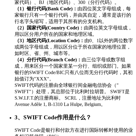
家代码）、BJ（地区代码）、300（分行代码）。
（1）银行代码(Bank Code)：
由四位英文字母组成，每
家银行只有一个银行代码，并由其自定，通常是该行的
行名字头缩写，适用于其所有的分支机构。
（2）国家代码(Country Code)：
由两位英文字母组成，
用以区分用户所在的国家和地理区域。
（3）地区代码(Location Code)：
由0、1以外的两位数字
或两位字母组成，用以区分位于所在国家的地理位置，
如时区、省、州、城市等。
（4）分行代码(Branch Code)：
由三位字母或数字组
成，用来区分一个国家里某一分行、组织或部门。如果
银行的SWIFT Code/BIC只有八位而无分行代码时，其初
始值订为"XXX"。
SWIFT代码的注册由全球银行间金融电信协会（"
SWIFT"）处理，其总部位于比利时拉胡普。 SWIFT是
S.W.I.F.T.的注册商标。 SCRL，注册地址为比利时
Avenue Adèle 1, B-1310 La Hulpe, Belgium。
3、SWIFT Code作用是什么？
SWIFT Code是银行和付款方在进行国际转帐时使用的业