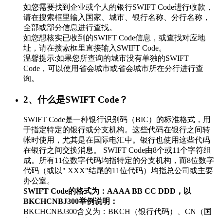
如您需要找到企业或个人的银行SWIFT Code进行收款，
请在搜索框里输入国家、城市、银行名称、分行名称，
全部或部分信息进行查找。
如您想核实已收到的SWIFT Code信息，或查找对应地
址，请在搜索框里直接输入SWIFT Code。
温馨提示:如果您所查询的城市没有单独的SWIFT
Code，可以使用省会城市或省会城市所在分行进行查
询。
2、什么是SWIFT Code？
SWIFT Code是一种银行识别码（BIC）的标准格式，用
于指定特定的银行或分支机构。这些代码在银行之间转
帐时使用，尤其是在国际电汇中。银行也使用这些代码
在银行之间交换消息。 SWIFT Code由8个或11个字符组
成。所有11位数字代码均指特定的分支机构，而8位数字
代码（或以" XXX"结尾的11位代码）均指总公司或主要
办公室。
SWIFT Code的格式为：AAAA BB CC DDD，以
BKCHCNBJ300举例说明：
BKCHCNBJ300含义为：BKCH（银行代码）、CN（国