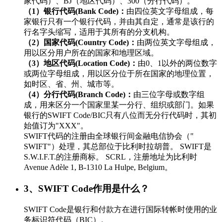
家代码）、BJ（地区代码）、300（分行代码）。
（1）银行代码(Bank Code)：
由四位英文字母组成，每
家银行只有一个银行代码，并由其自定，通常是该行的
行名字头缩写，适用于其所有的分支机构。
（2）国家代码(Country Code)：
由两位英文字母组成，
用以区分用户所在的国家和地理区域。
（3）地区代码(Location Code)：
由0、1以外的两位数字
或两位字母组成，用以区分位于所在国家的地理位置，
如时区、省、州、城市等。
（4）分行代码(Branch Code)：
由三位字母或数字组
成，用来区分一个国家里某一分行、组织或部门。如果
银行的SWIFT Code/BIC只有八位而无分行代码时，其初
始值订为"XXX"。
SWIFT代码的注册由全球银行间金融电信协会（"
SWIFT"）处理，其总部位于比利时拉胡普。 SWIFT是
S.W.I.F.T.的注册商标。 SCRL，注册地址为比利时
Avenue Adèle 1, B-1310 La Hulpe, Belgium。
3、SWIFT Code作用是什么？
SWIFT Code是银行和付款方在进行国际转帐时使用的业
务标识符代码（BIC）。