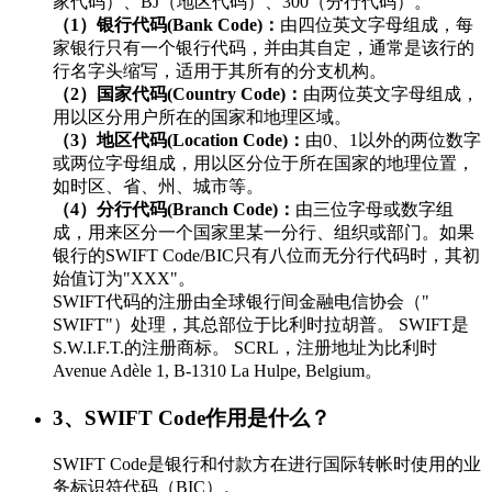
家代码）、BJ（地区代码）、300（分行代码）。
（1）银行代码(Bank Code)：
由四位英文字母组成，每
家银行只有一个银行代码，并由其自定，通常是该行的
行名字头缩写，适用于其所有的分支机构。
（2）国家代码(Country Code)：
由两位英文字母组成，
用以区分用户所在的国家和地理区域。
（3）地区代码(Location Code)：
由0、1以外的两位数字
或两位字母组成，用以区分位于所在国家的地理位置，
如时区、省、州、城市等。
（4）分行代码(Branch Code)：
由三位字母或数字组
成，用来区分一个国家里某一分行、组织或部门。如果
银行的SWIFT Code/BIC只有八位而无分行代码时，其初
始值订为"XXX"。
SWIFT代码的注册由全球银行间金融电信协会（"
SWIFT"）处理，其总部位于比利时拉胡普。 SWIFT是
S.W.I.F.T.的注册商标。 SCRL，注册地址为比利时
Avenue Adèle 1, B-1310 La Hulpe, Belgium。
3、SWIFT Code作用是什么？
SWIFT Code是银行和付款方在进行国际转帐时使用的业
务标识符代码（BIC）。