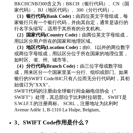
BKCHCNBJ300含义为：BKCH（银行代码）、CN（国
家代码）、BJ（地区代码）、300（分行代码）。
（1）银行代码(Bank Code)：
由四位英文字母组成，每
家银行只有一个银行代码，并由其自定，通常是该行的
行名字头缩写，适用于其所有的分支机构。
（2）国家代码(Country Code)：
由两位英文字母组成，
用以区分用户所在的国家和地理区域。
（3）地区代码(Location Code)：
由0、1以外的两位数字
或两位字母组成，用以区分位于所在国家的地理位置，
如时区、省、州、城市等。
（4）分行代码(Branch Code)：
由三位字母或数字组
成，用来区分一个国家里某一分行、组织或部门。如果
银行的SWIFT Code/BIC只有八位而无分行代码时，其初
始值订为"XXX"。
SWIFT代码的注册由全球银行间金融电信协会（"
SWIFT"）处理，其总部位于比利时拉胡普。 SWIFT是
S.W.I.F.T.的注册商标。 SCRL，注册地址为比利时
Avenue Adèle 1, B-1310 La Hulpe, Belgium。
3、SWIFT Code作用是什么？