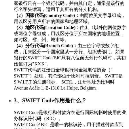
家银行只有一个银行代码，并由其自定，通常是该行的
行名字头缩写，适用于其所有的分支机构。
（2）国家代码(Country Code)：
由两位英文字母组成，
用以区分用户所在的国家和地理区域。
（3）地区代码(Location Code)：
由0、1以外的两位数字
或两位字母组成，用以区分位于所在国家的地理位置，
如时区、省、州、城市等。
（4）分行代码(Branch Code)：
由三位字母或数字组
成，用来区分一个国家里某一分行、组织或部门。如果
银行的SWIFT Code/BIC只有八位而无分行代码时，其初
始值订为"XXX"。
SWIFT代码的注册由全球银行间金融电信协会（"
SWIFT"）处理，其总部位于比利时拉胡普。 SWIFT是
S.W.I.F.T.的注册商标。 SCRL，注册地址为比利时
Avenue Adèle 1, B-1310 La Hulpe, Belgium。
3、SWIFT Code作用是什么？
SWIFT Code是银行和付款方在进行国际转帐时使用的业
务标识符代码（BIC）。
SWIFT Code/ BIC 是唯一的标识符，用于描述付款应到