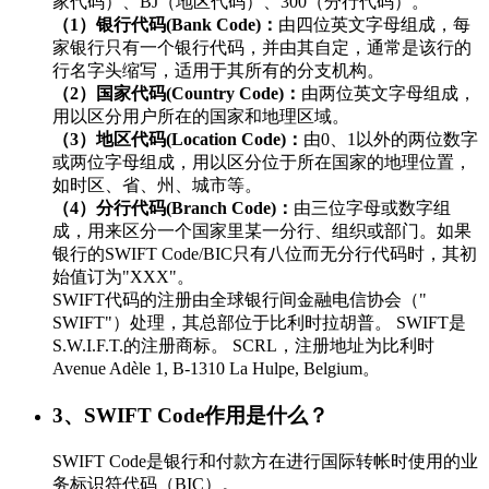
家代码）、BJ（地区代码）、300（分行代码）。
（1）银行代码(Bank Code)：
由四位英文字母组成，每
家银行只有一个银行代码，并由其自定，通常是该行的
行名字头缩写，适用于其所有的分支机构。
（2）国家代码(Country Code)：
由两位英文字母组成，
用以区分用户所在的国家和地理区域。
（3）地区代码(Location Code)：
由0、1以外的两位数字
或两位字母组成，用以区分位于所在国家的地理位置，
如时区、省、州、城市等。
（4）分行代码(Branch Code)：
由三位字母或数字组
成，用来区分一个国家里某一分行、组织或部门。如果
银行的SWIFT Code/BIC只有八位而无分行代码时，其初
始值订为"XXX"。
SWIFT代码的注册由全球银行间金融电信协会（"
SWIFT"）处理，其总部位于比利时拉胡普。 SWIFT是
S.W.I.F.T.的注册商标。 SCRL，注册地址为比利时
Avenue Adèle 1, B-1310 La Hulpe, Belgium。
3、SWIFT Code作用是什么？
SWIFT Code是银行和付款方在进行国际转帐时使用的业
务标识符代码（BIC）。