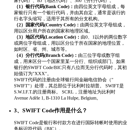
家代码）、BJ（地区代码）、300（分行代码）。
（1）银行代码(Bank Code)：
由四位英文字母组成，每
家银行只有一个银行代码，并由其自定，通常是该行的
行名字头缩写，适用于其所有的分支机构。
（2）国家代码(Country Code)：
由两位英文字母组成，
用以区分用户所在的国家和地理区域。
（3）地区代码(Location Code)：
由0、1以外的两位数字
或两位字母组成，用以区分位于所在国家的地理位置，
如时区、省、州、城市等。
（4）分行代码(Branch Code)：
由三位字母或数字组
成，用来区分一个国家里某一分行、组织或部门。如果
银行的SWIFT Code/BIC只有八位而无分行代码时，其初
始值订为"XXX"。
SWIFT代码的注册由全球银行间金融电信协会（"
SWIFT"）处理，其总部位于比利时拉胡普。 SWIFT是
S.W.I.F.T.的注册商标。 SCRL，注册地址为比利时
Avenue Adèle 1, B-1310 La Hulpe, Belgium。
3、SWIFT Code作用是什么？
SWIFT Code是银行和付款方在进行国际转帐时使用的业
务标识符代码（BIC）。