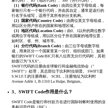
家代码）、BJ（地区代码）、300（分行代码）。
（1）银行代码(Bank Code)：
由四位英文字母组成，每
家银行只有一个银行代码，并由其自定，通常是该行的
行名字头缩写，适用于其所有的分支机构。
（2）国家代码(Country Code)：
由两位英文字母组成，
用以区分用户所在的国家和地理区域。
（3）地区代码(Location Code)：
由0、1以外的两位数字
或两位字母组成，用以区分位于所在国家的地理位置，
如时区、省、州、城市等。
（4）分行代码(Branch Code)：
由三位字母或数字组
成，用来区分一个国家里某一分行、组织或部门。如果
银行的SWIFT Code/BIC只有八位而无分行代码时，其初
始值订为"XXX"。
SWIFT代码的注册由全球银行间金融电信协会（"
SWIFT"）处理，其总部位于比利时拉胡普。 SWIFT是
S.W.I.F.T.的注册商标。 SCRL，注册地址为比利时
Avenue Adèle 1, B-1310 La Hulpe, Belgium。
3、SWIFT Code作用是什么？
SWIFT Code是银行和付款方在进行国际转帐时使用的业
务标识符代码（BIC）。