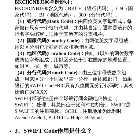
BKCHCNBJ300举例说明：
BKCHCNBJ300含义为：BKCH（银行代码）、CN（国
家代码）、BJ（地区代码）、300（分行代码）。
（1）银行代码(Bank Code)：
由四位英文字母组成，每
家银行只有一个银行代码，并由其自定，通常是该行的
行名字头缩写，适用于其所有的分支机构。
（2）国家代码(Country Code)：
由两位英文字母组成，
用以区分用户所在的国家和地理区域。
（3）地区代码(Location Code)：
由0、1以外的两位数字
或两位字母组成，用以区分位于所在国家的地理位置，
如时区、省、州、城市等。
（4）分行代码(Branch Code)：
由三位字母或数字组
成，用来区分一个国家里某一分行、组织或部门。如果
银行的SWIFT Code/BIC只有八位而无分行代码时，其初
始值订为"XXX"。
SWIFT代码的注册由全球银行间金融电信协会（"
SWIFT"）处理，其总部位于比利时拉胡普。 SWIFT是
S.W.I.F.T.的注册商标。 SCRL，注册地址为比利时
Avenue Adèle 1, B-1310 La Hulpe, Belgium。
3、SWIFT Code作用是什么？