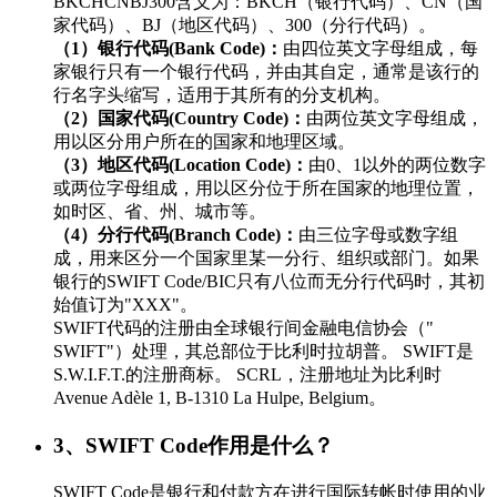
BKCHCNBJ300含义为：BKCH（银行代码）、CN（国
家代码）、BJ（地区代码）、300（分行代码）。
（1）银行代码(Bank Code)：
由四位英文字母组成，每
家银行只有一个银行代码，并由其自定，通常是该行的
行名字头缩写，适用于其所有的分支机构。
（2）国家代码(Country Code)：
由两位英文字母组成，
用以区分用户所在的国家和地理区域。
（3）地区代码(Location Code)：
由0、1以外的两位数字
或两位字母组成，用以区分位于所在国家的地理位置，
如时区、省、州、城市等。
（4）分行代码(Branch Code)：
由三位字母或数字组
成，用来区分一个国家里某一分行、组织或部门。如果
银行的SWIFT Code/BIC只有八位而无分行代码时，其初
始值订为"XXX"。
SWIFT代码的注册由全球银行间金融电信协会（"
SWIFT"）处理，其总部位于比利时拉胡普。 SWIFT是
S.W.I.F.T.的注册商标。 SCRL，注册地址为比利时
Avenue Adèle 1, B-1310 La Hulpe, Belgium。
3、SWIFT Code作用是什么？
SWIFT Code是银行和付款方在进行国际转帐时使用的业