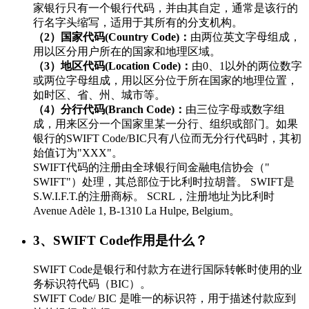
家银行只有一个银行代码，并由其自定，通常是该行的
行名字头缩写，适用于其所有的分支机构。
（2）国家代码(Country Code)：
由两位英文字母组成，
用以区分用户所在的国家和地理区域。
（3）地区代码(Location Code)：
由0、1以外的两位数字
或两位字母组成，用以区分位于所在国家的地理位置，
如时区、省、州、城市等。
（4）分行代码(Branch Code)：
由三位字母或数字组
成，用来区分一个国家里某一分行、组织或部门。如果
银行的SWIFT Code/BIC只有八位而无分行代码时，其初
始值订为"XXX"。
SWIFT代码的注册由全球银行间金融电信协会（"
SWIFT"）处理，其总部位于比利时拉胡普。 SWIFT是
S.W.I.F.T.的注册商标。 SCRL，注册地址为比利时
Avenue Adèle 1, B-1310 La Hulpe, Belgium。
3、SWIFT Code作用是什么？
SWIFT Code是银行和付款方在进行国际转帐时使用的业
务标识符代码（BIC）。
SWIFT Code/ BIC 是唯一的标识符，用于描述付款应到