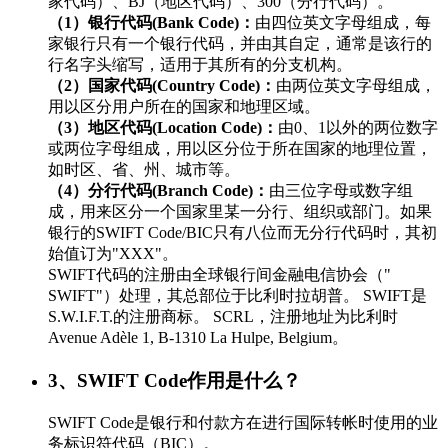
家代码）、BJ（地区代码）、300（分行代码）。
（1）银行代码(Bank Code)：
由四位英文字母组成，每
家银行只有一个银行代码，并由其自定，通常是该行的
行名字头缩写，适用于其所有的分支机构。
（2）国家代码(Country Code)：
由两位英文字母组成，
用以区分用户所在的国家和地理区域。
（3）地区代码(Location Code)：
由0、1以外的两位数字
或两位字母组成，用以区分位于所在国家的地理位置，
如时区、省、州、城市等。
（4）分行代码(Branch Code)：
由三位字母或数字组
成，用来区分一个国家里某一分行、组织或部门。如果
银行的SWIFT Code/BIC只有八位而无分行代码时，其初
始值订为"XXX"。
SWIFT代码的注册由全球银行间金融电信协会（"
SWIFT"）处理，其总部位于比利时拉胡普。 SWIFT是
S.W.I.F.T.的注册商标。 SCRL，注册地址为比利时
Avenue Adèle 1, B-1310 La Hulpe, Belgium。
3、SWIFT Code作用是什么？
SWIFT Code是银行和付款方在进行国际转帐时使用的业
务标识符代码（BIC）。