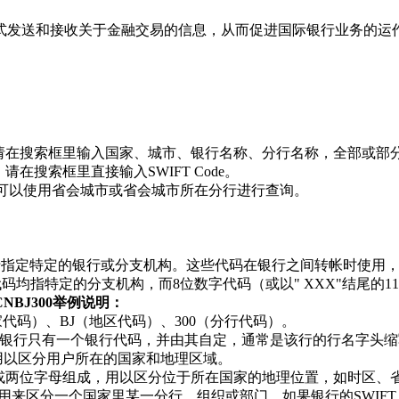
方式发送和接收关于金融交易的信息，从而促进国际银行业务的运
收款，请在搜索框里输入国家、城市、银行名称、分行名称，全部或部
请在搜索框里直接输入SWIFT Code。
de，可以使用省会城市或省会城市所在分行进行查询。
格式，用于指定特定的银行或分支机构。这些代码在银行之间转帐时
位数字代码均指特定的分支机构，而8位数字代码（或以" XXX"结尾
HCNBJ300举例说明：
国家代码）、BJ（地区代码）、300（分行代码）。
银行只有一个银行代码，并由其自定，通常是该行的行名字头缩
用以区分用户所在的国家和地理区域。
字或两位字母组成，用以区分位于所在国家的地理位置，如时区、
来区分一个国家里某一分行、组织或部门。如果银行的SWIFT Co