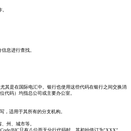
作。
分信息进行查找。
使用，尤其是在国际电汇中。银行也使用这些代码在银行之间交换消
的11位代码）均指总公司或主要办公室。
写，适用于其所有的分支机构。
省、州、城市等。
de/BIC只有八位而无分行代码时，其初始值订为"XXX"。