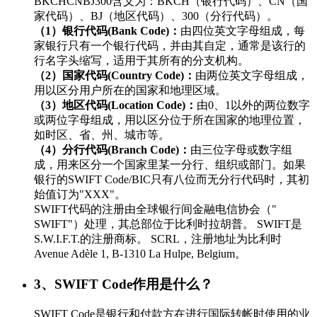
BKCHCNBJ300含义为：BKCH（银行代码）、CN（国
家代码）、BJ（地区代码）、300（分行代码）。
（1）银行代码(Bank Code)：
由四位英文字母组成，每
家银行只有一个银行代码，并由其自定，通常是该行的
行名字头缩写，适用于其所有的分支机构。
（2）国家代码(Country Code)：
由两位英文字母组成，
用以区分用户所在的国家和地理区域。
（3）地区代码(Location Code)：
由0、1以外的两位数字
或两位字母组成，用以区分位于所在国家的地理位置，
如时区、省、州、城市等。
（4）分行代码(Branch Code)：
由三位字母或数字组
成，用来区分一个国家里某一分行、组织或部门。如果
银行的SWIFT Code/BIC只有八位而无分行代码时，其初
始值订为"XXX"。
SWIFT代码的注册由全球银行间金融电信协会（"
SWIFT"）处理，其总部位于比利时拉胡普。 SWIFT是
S.W.I.F.T.的注册商标。 SCRL，注册地址为比利时
Avenue Adèle 1, B-1310 La Hulpe, Belgium。
3、SWIFT Code作用是什么？
SWIFT Code是银行和付款方在进行国际转帐时使用的业