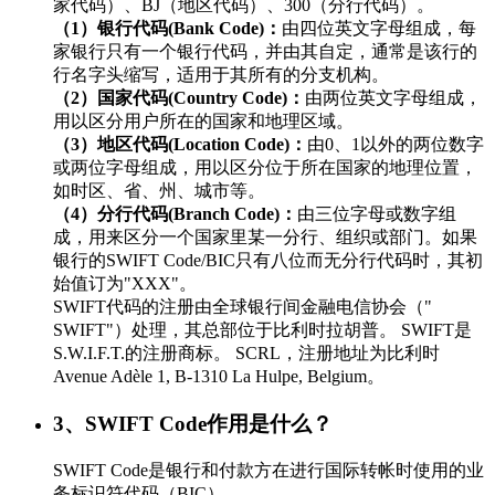
家代码）、BJ（地区代码）、300（分行代码）。
（1）银行代码(Bank Code)：
由四位英文字母组成，每
家银行只有一个银行代码，并由其自定，通常是该行的
行名字头缩写，适用于其所有的分支机构。
（2）国家代码(Country Code)：
由两位英文字母组成，
用以区分用户所在的国家和地理区域。
（3）地区代码(Location Code)：
由0、1以外的两位数字
或两位字母组成，用以区分位于所在国家的地理位置，
如时区、省、州、城市等。
（4）分行代码(Branch Code)：
由三位字母或数字组
成，用来区分一个国家里某一分行、组织或部门。如果
银行的SWIFT Code/BIC只有八位而无分行代码时，其初
始值订为"XXX"。
SWIFT代码的注册由全球银行间金融电信协会（"
SWIFT"）处理，其总部位于比利时拉胡普。 SWIFT是
S.W.I.F.T.的注册商标。 SCRL，注册地址为比利时
Avenue Adèle 1, B-1310 La Hulpe, Belgium。
3、SWIFT Code作用是什么？
SWIFT Code是银行和付款方在进行国际转帐时使用的业
务标识符代码（BIC）。