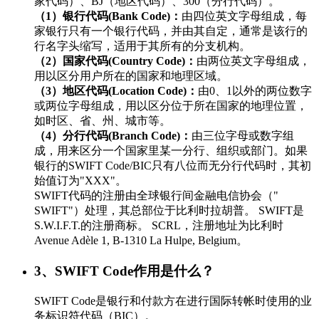
家代码）、BJ（地区代码）、300（分行代码）。
（1）银行代码(Bank Code)：
由四位英文字母组成，每
家银行只有一个银行代码，并由其自定，通常是该行的
行名字头缩写，适用于其所有的分支机构。
（2）国家代码(Country Code)：
由两位英文字母组成，
用以区分用户所在的国家和地理区域。
（3）地区代码(Location Code)：
由0、1以外的两位数字
或两位字母组成，用以区分位于所在国家的地理位置，
如时区、省、州、城市等。
（4）分行代码(Branch Code)：
由三位字母或数字组
成，用来区分一个国家里某一分行、组织或部门。如果
银行的SWIFT Code/BIC只有八位而无分行代码时，其初
始值订为"XXX"。
SWIFT代码的注册由全球银行间金融电信协会（"
SWIFT"）处理，其总部位于比利时拉胡普。 SWIFT是
S.W.I.F.T.的注册商标。 SCRL，注册地址为比利时
Avenue Adèle 1, B-1310 La Hulpe, Belgium。
3、SWIFT Code作用是什么？
SWIFT Code是银行和付款方在进行国际转帐时使用的业
务标识符代码（BIC）。