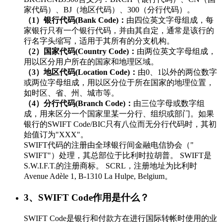
家代码）、BJ（地区代码）、300（分行代码）。
（1）银行代码(Bank Code)：
由四位英文字母组成，每
家银行只有一个银行代码，并由其自定，通常是该行的
行名字头缩写，适用于其所有的分支机构。
（2）国家代码(Country Code)：
由两位英文字母组成，
用以区分用户所在的国家和地理区域。
（3）地区代码(Location Code)：
由0、1以外的两位数字
或两位字母组成，用以区分位于所在国家的地理位置，
如时区、省、州、城市等。
（4）分行代码(Branch Code)：
由三位字母或数字组
成，用来区分一个国家里某一分行、组织或部门。如果
银行的SWIFT Code/BIC只有八位而无分行代码时，其初
始值订为"XXX"。
SWIFT代码的注册由全球银行间金融电信协会（"
SWIFT"）处理，其总部位于比利时拉胡普。 SWIFT是
S.W.I.F.T.的注册商标。 SCRL，注册地址为比利时
Avenue Adèle 1, B-1310 La Hulpe, Belgium。
3、SWIFT Code作用是什么？
SWIFT Code是银行和付款方在进行国际转帐时使用的业