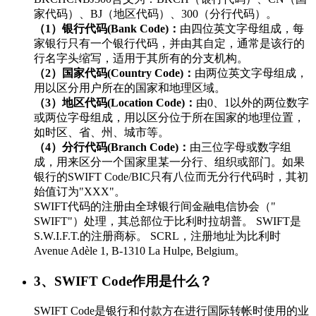
家代码）、BJ（地区代码）、300（分行代码）。
（1）银行代码(Bank Code)：
由四位英文字母组成，每
家银行只有一个银行代码，并由其自定，通常是该行的
行名字头缩写，适用于其所有的分支机构。
（2）国家代码(Country Code)：
由两位英文字母组成，
用以区分用户所在的国家和地理区域。
（3）地区代码(Location Code)：
由0、1以外的两位数字
或两位字母组成，用以区分位于所在国家的地理位置，
如时区、省、州、城市等。
（4）分行代码(Branch Code)：
由三位字母或数字组
成，用来区分一个国家里某一分行、组织或部门。如果
银行的SWIFT Code/BIC只有八位而无分行代码时，其初
始值订为"XXX"。
SWIFT代码的注册由全球银行间金融电信协会（"
SWIFT"）处理，其总部位于比利时拉胡普。 SWIFT是
S.W.I.F.T.的注册商标。 SCRL，注册地址为比利时
Avenue Adèle 1, B-1310 La Hulpe, Belgium。
3、SWIFT Code作用是什么？
SWIFT Code是银行和付款方在进行国际转帐时使用的业