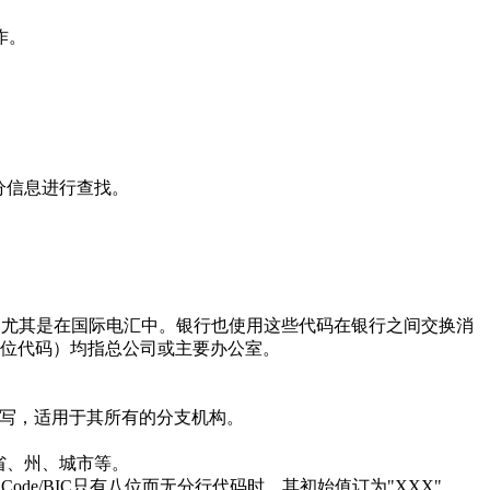
作。
分信息进行查找。
使用，尤其是在国际电汇中。银行也使用这些代码在银行之间交换消
的11位代码）均指总公司或主要办公室。
写，适用于其所有的分支机构。
省、州、城市等。
de/BIC只有八位而无分行代码时，其初始值订为"XXX"。