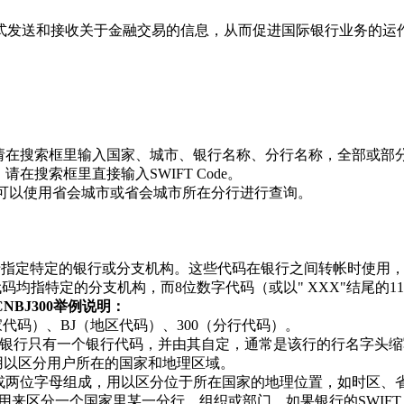
方式发送和接收关于金融交易的信息，从而促进国际银行业务的运
收款，请在搜索框里输入国家、城市、银行名称、分行名称，全部或部
请在搜索框里直接输入SWIFT Code。
de，可以使用省会城市或省会城市所在分行进行查询。
格式，用于指定特定的银行或分支机构。这些代码在银行之间转帐时
位数字代码均指特定的分支机构，而8位数字代码（或以" XXX"结尾
HCNBJ300举例说明：
国家代码）、BJ（地区代码）、300（分行代码）。
银行只有一个银行代码，并由其自定，通常是该行的行名字头缩
用以区分用户所在的国家和地理区域。
字或两位字母组成，用以区分位于所在国家的地理位置，如时区、
来区分一个国家里某一分行、组织或部门。如果银行的SWIFT Co