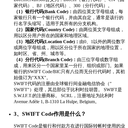
家代码）、BJ（地区代码）、300（分行代码）。
（1）银行代码(Bank Code)：
由四位英文字母组成，每
家银行只有一个银行代码，并由其自定，通常是该行的
行名字头缩写，适用于其所有的分支机构。
（2）国家代码(Country Code)：
由两位英文字母组成，
用以区分用户所在的国家和地理区域。
（3）地区代码(Location Code)：
由0、1以外的两位数字
或两位字母组成，用以区分位于所在国家的地理位置，
如时区、省、州、城市等。
（4）分行代码(Branch Code)：
由三位字母或数字组
成，用来区分一个国家里某一分行、组织或部门。如果
银行的SWIFT Code/BIC只有八位而无分行代码时，其初
始值订为"XXX"。
SWIFT代码的注册由全球银行间金融电信协会（"
SWIFT"）处理，其总部位于比利时拉胡普。 SWIFT是
S.W.I.F.T.的注册商标。 SCRL，注册地址为比利时
Avenue Adèle 1, B-1310 La Hulpe, Belgium。
3、SWIFT Code作用是什么？
SWIFT Code是银行和付款方在进行国际转帐时使用的业