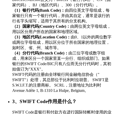
家代码）、BJ（地区代码）、300（分行代码）。
（1）银行代码(Bank Code)：
由四位英文字母组成，每
家银行只有一个银行代码，并由其自定，通常是该行的
行名字头缩写，适用于其所有的分支机构。
（2）国家代码(Country Code)：
由两位英文字母组成，
用以区分用户所在的国家和地理区域。
（3）地区代码(Location Code)：
由0、1以外的两位数字
或两位字母组成，用以区分位于所在国家的地理位置，
如时区、省、州、城市等。
（4）分行代码(Branch Code)：
由三位字母或数字组
成，用来区分一个国家里某一分行、组织或部门。如果
银行的SWIFT Code/BIC只有八位而无分行代码时，其初
始值订为"XXX"。
SWIFT代码的注册由全球银行间金融电信协会（"
SWIFT"）处理，其总部位于比利时拉胡普。 SWIFT是
S.W.I.F.T.的注册商标。 SCRL，注册地址为比利时
Avenue Adèle 1, B-1310 La Hulpe, Belgium。
3、SWIFT Code作用是什么？
SWIFT Code是银行和付款方在进行国际转帐时使用的业