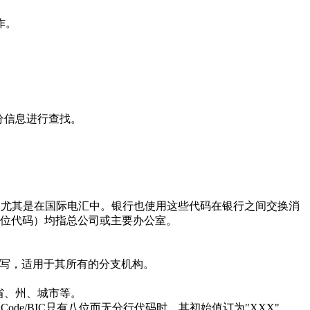
作。
分信息进行查找。
使用，尤其是在国际电汇中。银行也使用这些代码在银行之间交换消
的11位代码）均指总公司或主要办公室。
写，适用于其所有的分支机构。
省、州、城市等。
de/BIC只有八位而无分行代码时，其初始值订为"XXX"。