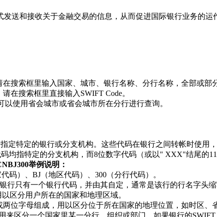
方式发送和接收关于金融交易的信息，从而促进国际银行业务的运
收款，请在搜索框里输入国家、城市、银行名称、分行名称，全部或部
请在搜索框里直接输入SWIFT Code。
de，可以使用省会城市或省会城市所在分行进行查询。
格式，用于指定特定的银行或分支机构。这些代码在银行之间转帐时
位数字代码均指特定的分支机构，而8位数字代码（或以" XXX"结尾
HCNBJ300举例说明：
国家代码）、BJ（地区代码）、300（分行代码）。
银行只有一个银行代码，并由其自定，通常是该行的行名字头缩
用以区分用户所在的国家和地理区域。
字或两位字母组成，用以区分位于所在国家的地理位置，如时区、
来区分一个国家里某一分行、组织或部门。如果银行的SWIFT Co