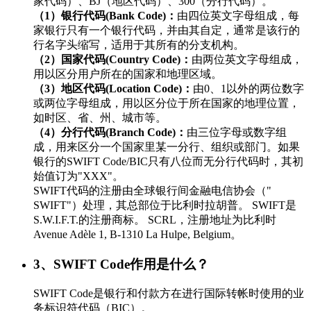
家代码）、BJ（地区代码）、300（分行代码）。
（1）银行代码(Bank Code)：
由四位英文字母组成，每
家银行只有一个银行代码，并由其自定，通常是该行的
行名字头缩写，适用于其所有的分支机构。
（2）国家代码(Country Code)：
由两位英文字母组成，
用以区分用户所在的国家和地理区域。
（3）地区代码(Location Code)：
由0、1以外的两位数字
或两位字母组成，用以区分位于所在国家的地理位置，
如时区、省、州、城市等。
（4）分行代码(Branch Code)：
由三位字母或数字组
成，用来区分一个国家里某一分行、组织或部门。如果
银行的SWIFT Code/BIC只有八位而无分行代码时，其初
始值订为"XXX"。
SWIFT代码的注册由全球银行间金融电信协会（"
SWIFT"）处理，其总部位于比利时拉胡普。 SWIFT是
S.W.I.F.T.的注册商标。 SCRL，注册地址为比利时
Avenue Adèle 1, B-1310 La Hulpe, Belgium。
3、SWIFT Code作用是什么？
SWIFT Code是银行和付款方在进行国际转帐时使用的业
务标识符代码（BIC）。