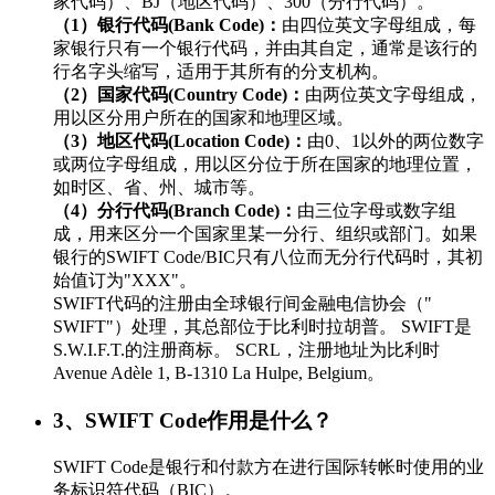
家代码）、BJ（地区代码）、300（分行代码）。
（1）银行代码(Bank Code)：
由四位英文字母组成，每
家银行只有一个银行代码，并由其自定，通常是该行的
行名字头缩写，适用于其所有的分支机构。
（2）国家代码(Country Code)：
由两位英文字母组成，
用以区分用户所在的国家和地理区域。
（3）地区代码(Location Code)：
由0、1以外的两位数字
或两位字母组成，用以区分位于所在国家的地理位置，
如时区、省、州、城市等。
（4）分行代码(Branch Code)：
由三位字母或数字组
成，用来区分一个国家里某一分行、组织或部门。如果
银行的SWIFT Code/BIC只有八位而无分行代码时，其初
始值订为"XXX"。
SWIFT代码的注册由全球银行间金融电信协会（"
SWIFT"）处理，其总部位于比利时拉胡普。 SWIFT是
S.W.I.F.T.的注册商标。 SCRL，注册地址为比利时
Avenue Adèle 1, B-1310 La Hulpe, Belgium。
3、SWIFT Code作用是什么？
SWIFT Code是银行和付款方在进行国际转帐时使用的业
务标识符代码（BIC）。