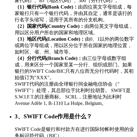
家代码）、BJ（地区代码）、300（分行代码）。
（1）银行代码(Bank Code)：
由四位英文字母组成，每
家银行只有一个银行代码，并由其自定，通常是该行的
行名字头缩写，适用于其所有的分支机构。
（2）国家代码(Country Code)：
由两位英文字母组成，
用以区分用户所在的国家和地理区域。
（3）地区代码(Location Code)：
由0、1以外的两位数字
或两位字母组成，用以区分位于所在国家的地理位置，
如时区、省、州、城市等。
（4）分行代码(Branch Code)：
由三位字母或数字组
成，用来区分一个国家里某一分行、组织或部门。如果
银行的SWIFT Code/BIC只有八位而无分行代码时，其初
始值订为"XXX"。
SWIFT代码的注册由全球银行间金融电信协会（"
SWIFT"）处理，其总部位于比利时拉胡普。 SWIFT是
S.W.I.F.T.的注册商标。 SCRL，注册地址为比利时
Avenue Adèle 1, B-1310 La Hulpe, Belgium。
3、SWIFT Code作用是什么？
SWIFT Code是银行和付款方在进行国际转帐时使用的业
务标识符代码（BIC）。