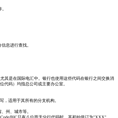
作。
分信息进行查找。
使用，尤其是在国际电汇中。银行也使用这些代码在银行之间交换消
的11位代码）均指总公司或主要办公室。
写，适用于其所有的分支机构。
省、州、城市等。
de/BIC只有八位而无分行代码时，其初始值订为"XXX"。