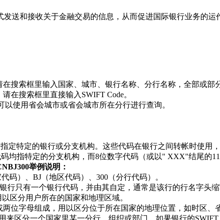
方式发送和接收关于金融交易的信息，从而促进国际银行业务的运
收款，请在搜索框里输入国家、城市、银行名称、分行名称，全部或部
请在搜索框里直接输入SWIFT Code。
de，可以使用省会城市或省会城市所在分行进行查询。
格式，用于指定特定的银行或分支机构。这些代码在银行之间转帐时
位数字代码均指特定的分支机构，而8位数字代码（或以" XXX"结尾
HCNBJ300举例说明：
国家代码）、BJ（地区代码）、300（分行代码）。
银行只有一个银行代码，并由其自定，通常是该行的行名字头缩
用以区分用户所在的国家和地理区域。
字或两位字母组成，用以区分位于所在国家的地理位置，如时区、
来区分一个国家里某一分行、组织或部门。如果银行的SWIFT Co