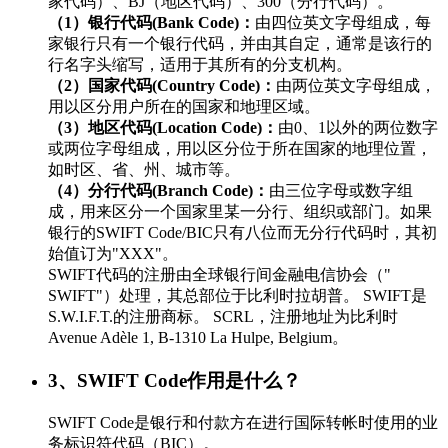
家代码）、BJ（地区代码）、300（分行代码）。
（1）银行代码(Bank Code)：
由四位英文字母组成，每
家银行只有一个银行代码，并由其自定，通常是该行的
行名字头缩写，适用于其所有的分支机构。
（2）国家代码(Country Code)：
由两位英文字母组成，
用以区分用户所在的国家和地理区域。
（3）地区代码(Location Code)：
由0、1以外的两位数字
或两位字母组成，用以区分位于所在国家的地理位置，
如时区、省、州、城市等。
（4）分行代码(Branch Code)：
由三位字母或数字组
成，用来区分一个国家里某一分行、组织或部门。如果
银行的SWIFT Code/BIC只有八位而无分行代码时，其初
始值订为"XXX"。
SWIFT代码的注册由全球银行间金融电信协会（"
SWIFT"）处理，其总部位于比利时拉胡普。 SWIFT是
S.W.I.F.T.的注册商标。 SCRL，注册地址为比利时
Avenue Adèle 1, B-1310 La Hulpe, Belgium。
3、SWIFT Code作用是什么？
SWIFT Code是银行和付款方在进行国际转帐时使用的业
务标识符代码（BIC）。