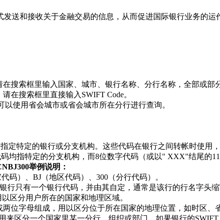
方式发送和接收关于金融交易的信息，从而促进国际银行业务的运
收款，请在搜索框里输入国家、城市、银行名称、分行名称，全部或部
请在搜索框里直接输入SWIFT Code。
de，可以使用省会城市或省会城市所在分行进行查询。
格式，用于指定特定的银行或分支机构。这些代码在银行之间转帐时
位数字代码均指特定的分支机构，而8位数字代码（或以" XXX"结尾
HCNBJ300举例说明：
国家代码）、BJ（地区代码）、300（分行代码）。
银行只有一个银行代码，并由其自定，通常是该行的行名字头缩
用以区分用户所在的国家和地理区域。
字或两位字母组成，用以区分位于所在国家的地理位置，如时区、
来区分一个国家里某一分行、组织或部门。如果银行的SWIFT Co