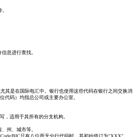
作。
分信息进行查找。
使用，尤其是在国际电汇中。银行也使用这些代码在银行之间交换消
的11位代码）均指总公司或主要办公室。
写，适用于其所有的分支机构。
省、州、城市等。
de/BIC只有八位而无分行代码时，其初始值订为"XXX"。