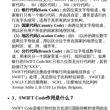
家代码）、BJ（地区代码）、300（分行代码）。
（1）银行代码(Bank Code)：
由四位英文字母组成，每
家银行只有一个银行代码，并由其自定，通常是该行的
行名字头缩写，适用于其所有的分支机构。
（2）国家代码(Country Code)：
由两位英文字母组成，
用以区分用户所在的国家和地理区域。
（3）地区代码(Location Code)：
由0、1以外的两位数字
或两位字母组成，用以区分位于所在国家的地理位置，
如时区、省、州、城市等。
（4）分行代码(Branch Code)：
由三位字母或数字组
成，用来区分一个国家里某一分行、组织或部门。如果
银行的SWIFT Code/BIC只有八位而无分行代码时，其初
始值订为"XXX"。
SWIFT代码的注册由全球银行间金融电信协会（"
SWIFT"）处理，其总部位于比利时拉胡普。 SWIFT是
S.W.I.F.T.的注册商标。 SCRL，注册地址为比利时
Avenue Adèle 1, B-1310 La Hulpe, Belgium。
3、SWIFT Code作用是什么？
SWIFT Code是银行和付款方在进行国际转帐时使用的业