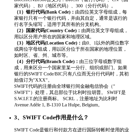
家代码）、BJ（地区代码）、300（分行代码）。
（1）银行代码(Bank Code)：
由四位英文字母组成，每
家银行只有一个银行代码，并由其自定，通常是该行的
行名字头缩写，适用于其所有的分支机构。
（2）国家代码(Country Code)：
由两位英文字母组成，
用以区分用户所在的国家和地理区域。
（3）地区代码(Location Code)：
由0、1以外的两位数字
或两位字母组成，用以区分位于所在国家的地理位置，
如时区、省、州、城市等。
（4）分行代码(Branch Code)：
由三位字母或数字组
成，用来区分一个国家里某一分行、组织或部门。如果
银行的SWIFT Code/BIC只有八位而无分行代码时，其初
始值订为"XXX"。
SWIFT代码的注册由全球银行间金融电信协会（"
SWIFT"）处理，其总部位于比利时拉胡普。 SWIFT是
S.W.I.F.T.的注册商标。 SCRL，注册地址为比利时
Avenue Adèle 1, B-1310 La Hulpe, Belgium。
3、SWIFT Code作用是什么？
SWIFT Code是银行和付款方在进行国际转帐时使用的业