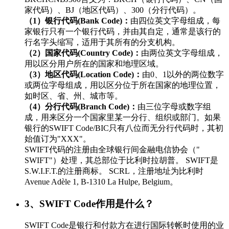
家代码）、BJ（地区代码）、300（分行代码）。
（1）银行代码(Bank Code)：
由四位英文字母组成，每
家银行只有一个银行代码，并由其自定，通常是该行的
行名字头缩写，适用于其所有的分支机构。
（2）国家代码(Country Code)：
由两位英文字母组成，
用以区分用户所在的国家和地理区域。
（3）地区代码(Location Code)：
由0、1以外的两位数字
或两位字母组成，用以区分位于所在国家的地理位置，
如时区、省、州、城市等。
（4）分行代码(Branch Code)：
由三位字母或数字组
成，用来区分一个国家里某一分行、组织或部门。如果
银行的SWIFT Code/BIC只有八位而无分行代码时，其初
始值订为"XXX"。
SWIFT代码的注册由全球银行间金融电信协会（"
SWIFT"）处理，其总部位于比利时拉胡普。 SWIFT是
S.W.I.F.T.的注册商标。 SCRL，注册地址为比利时
Avenue Adèle 1, B-1310 La Hulpe, Belgium。
3、SWIFT Code作用是什么？
SWIFT Code是银行和付款方在进行国际转帐时使用的业