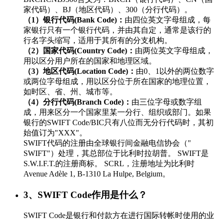
家代码）、BJ（地区代码）、300（分行代码）。
（1）银行代码(Bank Code)：
由四位英文字母组成，每
家银行只有一个银行代码，并由其自定，通常是该行的
行名字头缩写，适用于其所有的分支机构。
（2）国家代码(Country Code)：
由两位英文字母组成，
用以区分用户所在的国家和地理区域。
（3）地区代码(Location Code)：
由0、1以外的两位数字
或两位字母组成，用以区分位于所在国家的地理位置，
如时区、省、州、城市等。
（4）分行代码(Branch Code)：
由三位字母或数字组
成，用来区分一个国家里某一分行、组织或部门。如果
银行的SWIFT Code/BIC只有八位而无分行代码时，其初
始值订为"XXX"。
SWIFT代码的注册由全球银行间金融电信协会（"
SWIFT"）处理，其总部位于比利时拉胡普。 SWIFT是
S.W.I.F.T.的注册商标。 SCRL，注册地址为比利时
Avenue Adèle 1, B-1310 La Hulpe, Belgium。
3、SWIFT Code作用是什么？
SWIFT Code是银行和付款方在进行国际转帐时使用的业