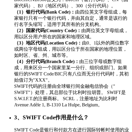
家代码）、BJ（地区代码）、300（分行代码）。
（1）银行代码(Bank Code)：
由四位英文字母组成，每
家银行只有一个银行代码，并由其自定，通常是该行的
行名字头缩写，适用于其所有的分支机构。
（2）国家代码(Country Code)：
由两位英文字母组成，
用以区分用户所在的国家和地理区域。
（3）地区代码(Location Code)：
由0、1以外的两位数字
或两位字母组成，用以区分位于所在国家的地理位置，
如时区、省、州、城市等。
（4）分行代码(Branch Code)：
由三位字母或数字组
成，用来区分一个国家里某一分行、组织或部门。如果
银行的SWIFT Code/BIC只有八位而无分行代码时，其初
始值订为"XXX"。
SWIFT代码的注册由全球银行间金融电信协会（"
SWIFT"）处理，其总部位于比利时拉胡普。 SWIFT是
S.W.I.F.T.的注册商标。 SCRL，注册地址为比利时
Avenue Adèle 1, B-1310 La Hulpe, Belgium。
3、SWIFT Code作用是什么？
SWIFT Code是银行和付款方在进行国际转帐时使用的业